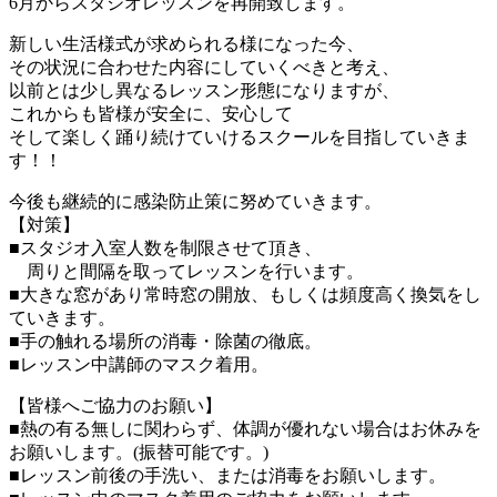
6月からスタジオレッスンを再開致します。
新しい生活様式が求められる様になった今、
その状況に合わせた内容にしていくべきと考え、
以前とは少し異なるレッスン形態になりますが、
これからも皆様が安全に、安心して
そして楽しく踊り続けていけるスクールを目指していきま
す！！
今後も継続的に感染防止策に努めていきます。
【対策】
■スタジオ入室人数を制限させて頂き、
周りと間隔を取ってレッスンを行います。
■大きな窓があり常時窓の開放、もしくは頻度高く換気をし
ていきます。
■手の触れる場所の消毒・除菌の徹底。
■レッスン中講師のマスク着用。
【皆様へご協力のお願い】
■熱の有る無しに関わらず、体調が優れない場合はお休みを
お願いします。(振替可能です。)
■レッスン前後の手洗い、または消毒をお願いします。