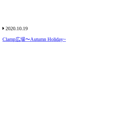
2020.10.19
Clamp広場〜Autumn Holiday~